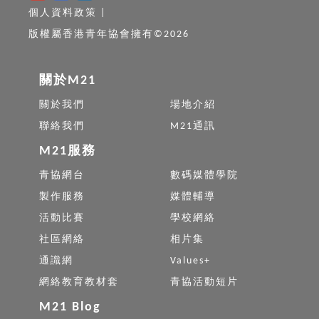
個人資料政策
|
版權屬香港青年協會擁有©2026
關於M21
關於我們
場地介紹
聯絡我們
M21通訊
M21服務
青協網台
數碼媒體學院
製作服務
媒體輔導
活動比賽
學校網絡
社區網絡
相片集
通識網
Values+
網絡教育教材套
青協活動短片
M21 Blog