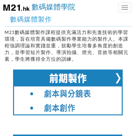
數碼媒體學院
Toggle
naviga
數碼媒體製作
M21數碼媒體製作課程提供充滿活力和先進技術的學習
環境，旨在培育具備數碼製作專業能力的製作人。本課
程強調理論和實踐並重，鼓勵學生培養多角度的創造
力，並學習短片製作、導演拍攝、燈光、音效等相關元
素，學生將獲得全方位的訓練。