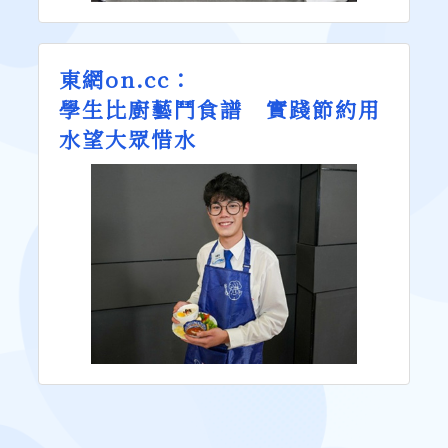
東網on.cc：
學生比廚藝鬥食譜 實踐節約用
水望大眾惜水