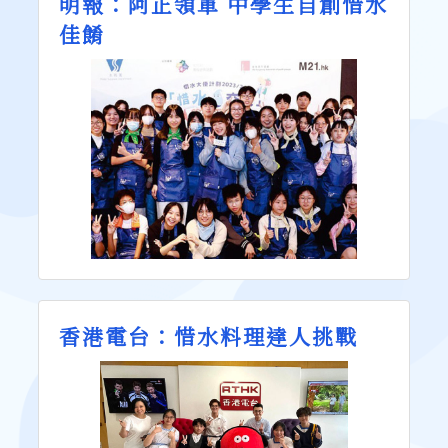
明報：阿正領軍 中學生自創惜水
佳餚
香港電台：惜水料理達人挑戰