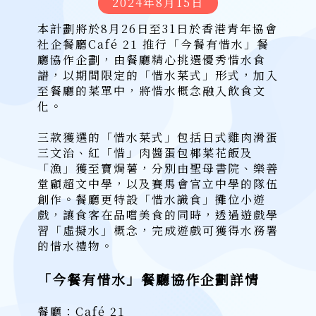
2024年8月15日
本計劃將於8月26日至31日於香港青年協會
社企餐廳Café 21 推行「今餐有惜水」餐
廳協作企劃，由餐廳精心挑選優秀惜水食
譜，以期間限定的「惜水菜式」形式，加入
至餐廳的菜單中，將惜水概念融入飲食文
化。
三款獲選的「惜水菜式」包括日式雞肉滑蛋
三文治、紅「惜」肉醬蛋包椰菜花飯及
「漁」獲至寶焗薯，分別由聖母書院、樂善
堂顧超文中學，以及賽馬會官立中學的隊伍
創作。餐廳更特設「惜水識食」攤位小遊
戲，讓食客在品嚐美食的同時，透過遊戲學
習「虛擬水」概念，完成遊戲可獲得水務署
的惜水禮物。
「今餐有惜水」餐廳協作企劃詳情
餐廳：Café 21