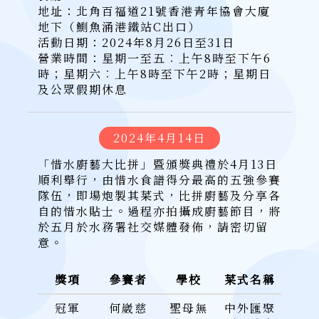
地址：北角百福道21號香港青年協會大廈
地下（鰂魚涌港鐵站C出口）
活動日期：2024年8月26日至31日
營業時間：星期一至五︰上午8時至下午6
時；星期六︰上午8時至下午2時；星期日
及公眾假期休息
2024年4月14日
「惜水廚藝大比拼」暨頒獎典禮於4月13日
順利舉行，由惜水食譜得分最高的五強參賽
隊伍，即場炮製其菜式，比拼廚藝及分享各
自的惜水貼士。過程亦拍攝成廚藝節目，將
於五月於水務署社交媒體發佈，請密切留
意。
獎項
參賽者
學校
菜式名稱
冠軍
何崴慈
聖母無
中外匯聚