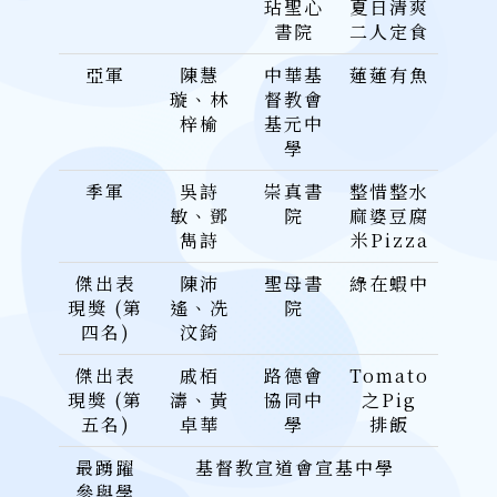
玷聖心
夏日清爽
書院
二人定食
亞軍
陳慧
中華基
蓮蓮有魚
璇、林
督教會
梓榆
基元中
學
季軍
吳詩
崇真書
整惜整水
敏、鄧
院
麻婆豆腐
雋詩
米Pizza
傑出表
陳沛
聖母書
綠在蝦中
現獎 (第
遙、冼
院
四名)
汶錡
傑出表
戚栢
路德會
Tomato
現獎 (第
濤、黃
協同中
之Pig
五名)
卓華
學
排飯
最踴躍
基督教宣道會宣基中學
參與學