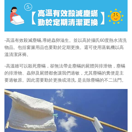
-高温有效殺滅塵蟎,導絕蟲卵滋生。並以高於攝氏60度熱水清洗
物品。包括窗簾用品也要勤於定期更換。還可使用蒸氣機以高
溫清潔床褥。
-高溫雖可以殺死塵蟎，卻無法帶走塵蟎的屍體與排泄物，塵蟎
的排泄物、蟲卵及屍體都會讓我們過敏，尤其塵蟎的糞便是主
要過敏原。因此需要勤於更換或清洗, 是去除塵蟎的不二法門。