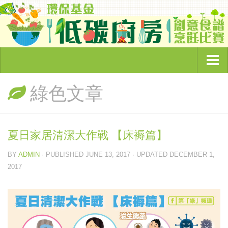
主頁
綠色文章
頻道簡介
環保節目
夏日家居清潔大作戰 【床褥篇】
奇怪的環保故事
BY
ADMIN
· PUBLISHED
JUNE 13, 2017
· UPDATED
DECEMBER 1,
綠色企業大追蹤
2017
睇你有幾Green
低碳廚房
環保資訊
綠色文章