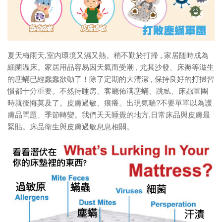
樹仔日記
綠色分享
資助拍攝計劃
夏天梅雨天,室内環境又濕又熱。稍不勤於打掃 , 家居随時成為
作品欣賞
細菌温床。家居用品容易因天氣而受潮 , 尤其沙發、床褥等滋生
的塵蟎已經蠢蠢欲動了！除了定期的大清潔 , 保持良好的打掃習
放映會
慣都十分重要。不然待睡房、客廳佈满塵蟎、跳虱、床蝨軍團
首映會
時就後悔莫及了。皮膚過敏、痕癢。出現氣喘?不要單單以為護
計劃詳情
膚品問題、季節轉變。我們天天睡覺的地方,日常床品與皮膚最
緊貼。床品衛生與皮膚過敏息息相關。