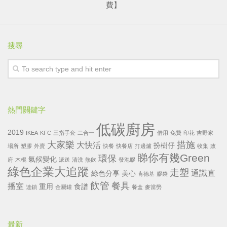
費】
搜尋
熱門關鍵字
低碳廚房
2019
IKEA
KFC
三指手套
二合一
借用
免費
印花
吉野家
大家樂
措施
大快活
扮樹仔
場所
塑膠
外賣
快餐
快餐店
打邊爐
收集
政
睇你有幾Green
環保
氣候變化
府
木棍
派送
清洗
熱飲
發泡膠
綠色企業大追蹤
走塑
通識直
綠色分享
美心
肯德基
膠袋
飲管
餐具
播室
重用
食譜
連鎖
金屬罐
餐盒
麥當勞
最新