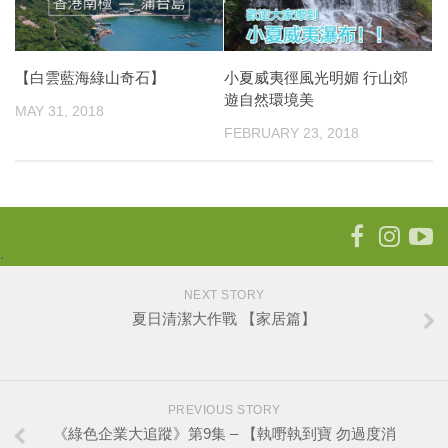
【白雲藍海綠山奇石】
小夏威夷徑風光明媚 行山郊
遊自然環境美
MAY 31, 2018
FEBRUARY 23, 2018
.
NEXT STORY
夏日清潔大作戰 【家居篇】
PREVIOUS STORY
《綠色企業大追蹤》第9集 – 【執嘢執到寶 勿過度消