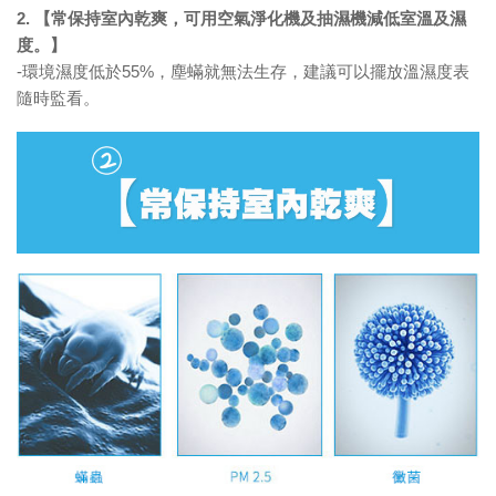
2. 【常保持室內乾爽，可用空氣淨化機及抽濕機減低室溫及濕
度。】
-環境濕度低於55%，塵蟎就無法生存，建議可以擺放溫濕度表
隨時監看。