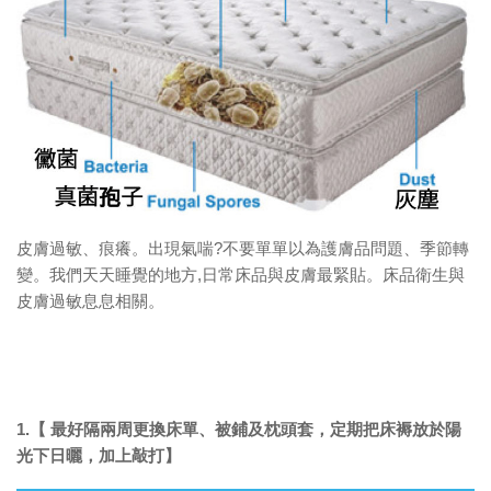
皮膚過敏、痕癢。出現氣喘?不要單單以為護膚品問題、季節轉
變。我們天天睡覺的地方,日常床品與皮膚最緊貼。床品衛生與
皮膚過敏息息相關。
1.【 最好隔兩周更換床單、被鋪及枕頭套，定期把床褥放於陽
光下日曬，加上敲打】