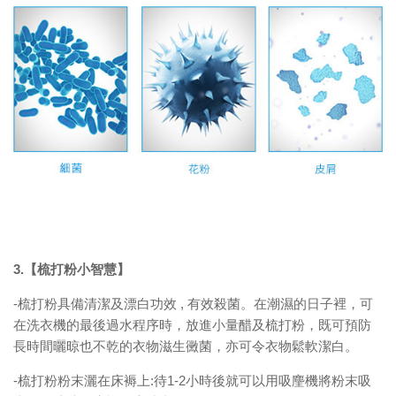
3.【梳打粉小智慧】
-梳打粉具備清潔及漂白功效 , 有效殺菌。在潮濕的日子裡，可
在洗衣機的最後過水程序時，放進小量醋及梳打粉，既可預防
長時間曬晾也不乾的衣物滋生黴菌，亦可令衣物鬆軟潔白。
-梳打粉粉末灑在床褥上:待1-2小時後就可以用吸麈機將粉末吸