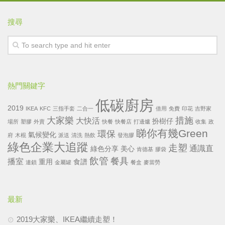
搜尋
熱門關鍵字
低碳廚房
2019
IKEA
KFC
三指手套
二合一
借用
免費
印花
吉野家
大家樂
措施
大快活
扮樹仔
場所
塑膠
外賣
快餐
快餐店
打邊爐
收集
政
睇你有幾Green
環保
氣候變化
府
木棍
派送
清洗
熱飲
發泡膠
綠色企業大追蹤
走塑
通識直
綠色分享
美心
肯德基
膠袋
飲管
餐具
播室
重用
食譜
連鎖
金屬罐
餐盒
麥當勞
最新
2019大家樂、IKEA繼續走塑！