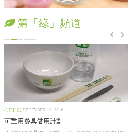
樹仔日記
綠色分享
第「綠」頻道
資助拍攝計劃
作品欣賞
放映會
首映會
計劃詳情
樹仔日記
DECEMBER 13, 2018
樹
可重用餐具借用計劃