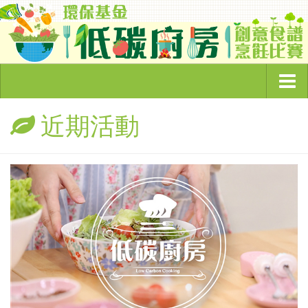
主頁
近期活動
頻道簡介
環保節目
奇怪的環保故事
綠色企業大追蹤
睇你有幾Green
低碳廚房
環保資訊
綠色文章