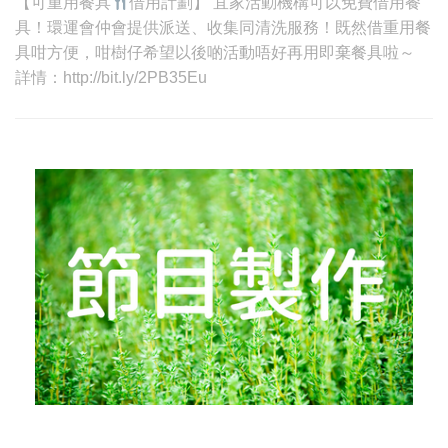
則
【可重用餐具
借用計劃】 宜家活動機構可以免費借用餐
資
具！環運會仲會提供派送、收集同清洗服務！既然借重用餐
具咁方便，咁樹仔希望以後啲活動唔好再用即棄餐具啦～
ht
詳情：http://bit.ly/2PB35Eu