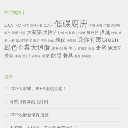
熱門關鍵字
低碳廚房
2019
IKEA
KFC
三指手套
二合一
借用
免費
印花
吉野家
大家樂
措施
大快活
扮樹仔
場所
塑膠
外賣
快餐
快餐店
打邊爐
收集
政
睇你有幾Green
環保
氣候變化
府
木棍
派送
清洗
熱飲
發泡膠
綠色企業大追蹤
走塑
通識直
綠色分享
美心
肯德基
膠袋
飲管
餐具
播室
重用
食譜
連鎖
金屬罐
餐盒
麥當勞
最新
2019大家樂、IKEA繼續走塑！
可重用餐具借用計劃
2019政府新環保措施
大家樂、大快活、美心破天荒合作！