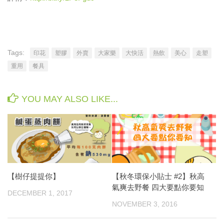
Tags:
印花
塑膠
外賣
大家樂
大快活
熱飲
美心
走塑
重用
餐具
YOU MAY ALSO LIKE...
【樹仔提提你】
【秋冬環保小貼士 #2】秋高
氣爽去野餐 四大要點你要知
DECEMBER 1, 2017
NOVEMBER 3, 2016