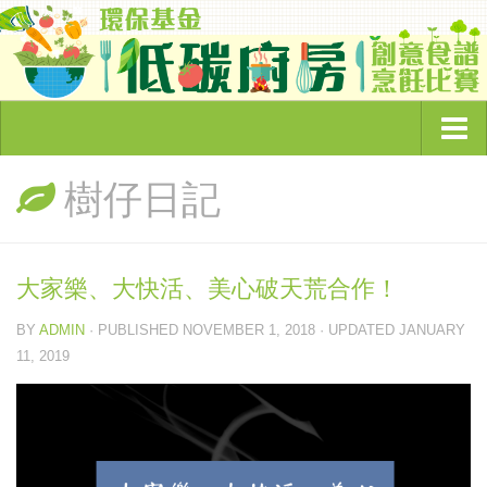
主頁
樹仔日記
頻道簡介
環保節目
大家樂、大快活、美心破天荒合作！
奇怪的環保故事
BY
ADMIN
· PUBLISHED
NOVEMBER 1, 2018
· UPDATED
JANUARY
綠色企業大追蹤
11, 2019
睇你有幾Green
低碳廚房
環保資訊
綠色文章