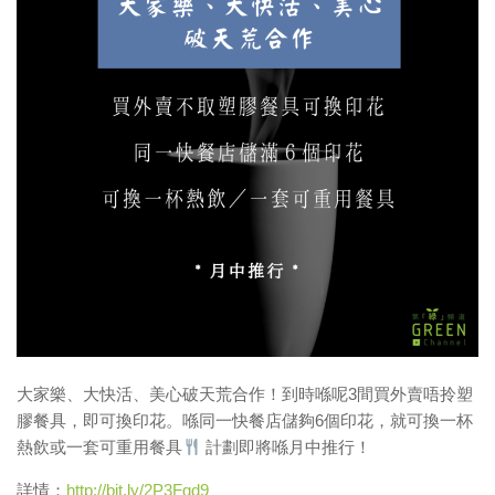
樹仔日記
綠色分享
資助拍攝計劃
作品欣賞
放映會
首映會
計劃詳情
大家樂、大快活、美心破天荒合作！到時喺呢3間買外賣唔
拎塑
膠餐具，即可換印花。喺同一快餐店儲夠6個印花，就
可換一杯
熱飲或一套可重用餐具
計劃即將喺月中推行！
詳情：
http://bit.ly/2P3Fgd9