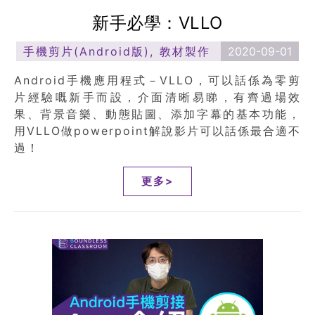
新手必學：VLLO
手機剪片(Android版)
,
教材製作
2020-09-01
Android手機應用程式－VLLO，可以話係為零剪
片經驗嘅新手而設，介面清晰易睇，有齊過場效
果、背景音樂、動態貼圖、添加字幕的基本功能，
用VLLO做powerpoint解說影片可以話係最合適不
過！
更多>