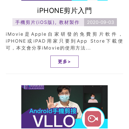
iPHONE剪片入門
手機剪片(iOS版)
,
教材製作
2020-09-03
iMovie是Apple自家研發的免費剪片軟件，
iPHONE或iPAD用家只要到App Store下載便
可，本文會分享iMovie的使用方法...
更多>