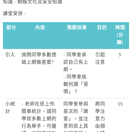
知識 : 網絡文化及安全知識
課堂安排 :
部分
內容
預期效果
目的
時間
(分
鐘)
引入
詢問同學多數透
- 同學會承
引起
5
過上網做甚麼?
認自己有上
注意
網。
- 同學會挑
戰何謂「習
慣」？
小統
- 老師在班上作
同學會參與
將同
15
計
簡單統計，請同
是次的「調
學注
學就多數上網的
查」，並注
意力
行為舉手，可邀
意到班上其
由個