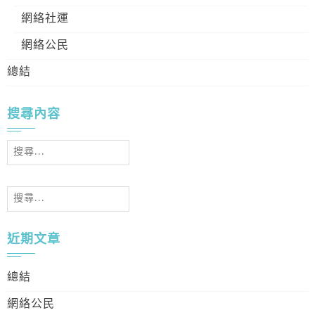
網絡社運
網絡公民
總結
搜尋內容
搜
尋
關
搜
鍵
尋
字:
關
近期文章
鍵
字:
總結
網絡公民