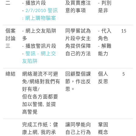
二
- 播放片段
及買賣應注
- 判別
-
2/7/2010 警訊
意的事項
是非
: 網上購物騙案
個案
- 網上交友陷阱
同學嘗試為
- 代入
15
討論
多
片段中女主
角色
三
- 播放警訊片段
角提供保障
- 解難
-
警訊 - 網上交
自己的方法
能力
友陷阱
總結
網絡潮流不可避
回顧整個課
個人
5
免/網絡對我們有
節，作出反
反思
好有壞/
思。
但在各方面都要
加以警愓, 並提
高警覺
完成工作紙：健
讓同學能向
鞏固
康上網, 我的承
自己上行為
概念