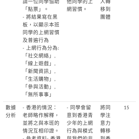
請一位同學協助
他同學的上
人轉
「點票」。
網習慣。
移到
- 將結果寫在黑
團體
板，以顯示本班
同學的上網習慣
及普遍行為
- 上網行為分為:
「社交網絡」,
「線上遊戲」,
「新聞資訊」,
「生活購物」,
「參與活動」,
「無所事事」
數據
- 香港的情況：
- 同學會留
將同
15
分析
老師略作解釋，
意到香港青
學注
並將之與本班的
少年的上網
意力
情況互相印證。
行為與模式
轉移