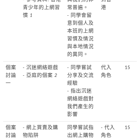
- 參考資料: 香港
與我們的非
到香
青少年的上網習
常普遍。
港
慣
1
- 同學會留
意到個人及
本班的上網
習慣及情況
與本地情況
的異同。
個案
- 沉迷網絡遊戲
- 同學嘗試
代入
15
討論
- 亞庭的個案
2
分享及交流
角色
一
經驗
- 指出沉迷
網絡遊戲對
我們產生的
影響
個案
- 網上買賣及購
同學嘗試指
- 代入
15
討論
物陷阱
出網上購物
角色