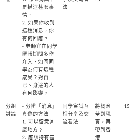
是描述甚麼事
法
情﹖
2. 如果你收到
這種消息，你
有何回應﹖
- 老師宜在同學
匯報期間多作
介入，如問同
學為何有這種
感受？對自
己、身邊的人
有何影響﹖
分組
- 分辨「消息」
同學嘗試互
將概念
15
討論
真偽的方法
相分享及交
帶到現
1. 可以留意甚
流看法
實，再
麼地方﹖
帶到香
2. 應該持有甚
港