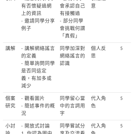
有否懷疑過網
會承認自己
意
上的資訊
有接觸過
- 邀請同學分享
- 部分同學
例子
會挑戰何謂
「真假」
講解
- 講解網絡謠言
同學加深對
個人反
5
的定義
網絡謠言的
思
- 簡單詢問同學
認識
是否同這定
義，有加多或
減少
個案
- 觀看圖片
同學留心當
代入角
5
研究
- 簡述事件的概
中的言詞用
色
況
字
小討
- 開放式討論
同學嘗試分
代入角
5
論
1. 你認為圖中
享及交流看
色