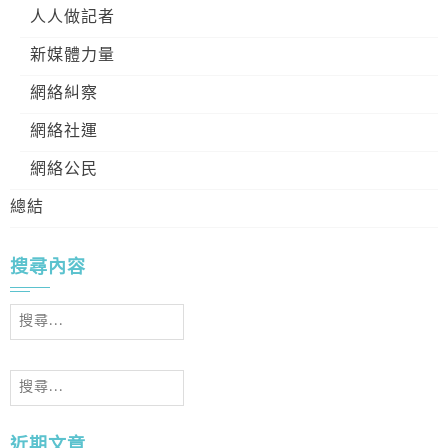
人人做記者
新媒體力量
網絡糾察
網絡社運
網絡公民
總結
搜尋內容
搜
尋
關
搜
鍵
尋
字:
關
近期文章