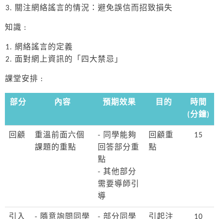
關注網絡謠言的情況：避免誤信而招致損失
知識 :
網絡謠言的定義
面對網上資訊的「四大禁忌」
課堂安排 :
部分
內容
預期效果
目的
時間
(分鐘)
回顧
重溫前面六個
- 同學能夠
回顧重
15
課題的重點
回答部分重
點
點
- 其他部分
需要導師引
導
引入
- 隨意詢問同學
- 部分同學
引起注
10