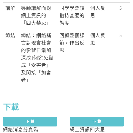
講解
導師講解面對
同學學會該
個人反
5
網上資訊的
抱持甚麼的
思
「四大禁忌」
態度
總結
總結：網絡謠
回顧整個課
個人反
5
言對現實社會
節，作出反
思
的影響日漸加
思
深/如何避免變
成「受害者」
及間接「加害
者」
下載
下 載
下 載
網絡消息分真偽
網上資訊四大忌