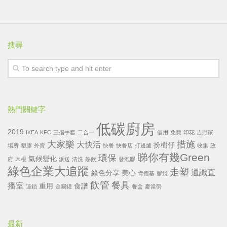
搜尋
熱門關鍵字
低碳廚房
2019
IKEA
KFC
三指手套
二合一
借用
免費
印花
吉野家
大家樂
措施
大快活
扮樹仔
場所
塑膠
外賣
快餐
快餐店
打邊爐
收集
政
睇你有幾Green
環保
氣候變化
府
木棍
派送
清洗
熱飲
發泡膠
綠色企業大追蹤
走塑
通識直
綠色分享
美心
肯德基
膠袋
飲管
餐具
播室
重用
食譜
連鎖
金屬罐
餐盒
麥當勞
最新