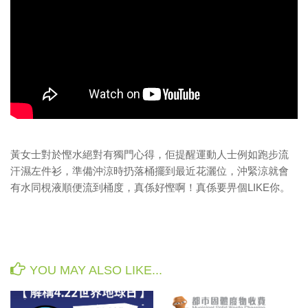
樹仔日記
綠色分享
資助拍攝計劃
作品欣賞
放映會
首映會
黃女士對於慳水絕對有獨門心得，佢提醒運動人士例如跑步流
計劃詳情
汗濕左件衫，準備沖涼時扔落桶擺到最近花灑位，沖緊涼就會
有水同梘液順便流到桶度，真係好慳啊！真係要畀個LIKE你。
YOU MAY ALSO LIKE...