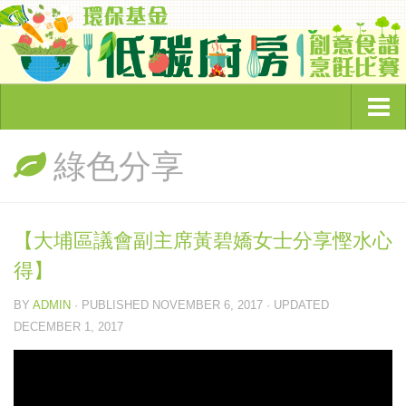
主頁
綠色分享
頻道簡介
環保節目
【大埔區議會副主席黃碧嬌女士分享慳水心
奇怪的環保故事
得】
綠色企業大追蹤
BY
ADMIN
· PUBLISHED
NOVEMBER 6, 2017
· UPDATED
睇你有幾Green
DECEMBER 1, 2017
低碳廚房
環保資訊
綠色文章