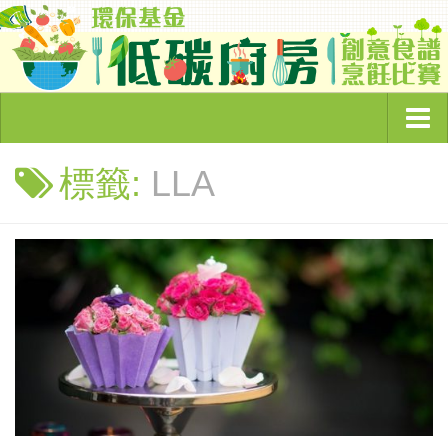
主頁
標籤:
LLA
頻道簡介
環保節目
奇怪的環保故事
綠色企業大追蹤
睇你有幾Green
低碳廚房
環保資訊
綠色文章