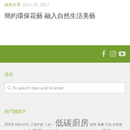
綠色分享
JULY 20, 2017
樹仔日記
簡約環保花藝 融入自然生活美藝
綠色分享
資助拍攝計劃
作品欣賞
放映會
首映會
.
計劃詳情
搜尋
熱門關鍵字
低碳廚房
2019
IKEA
KFC
三指手套
二合一
借用
免費
印花
吉野家