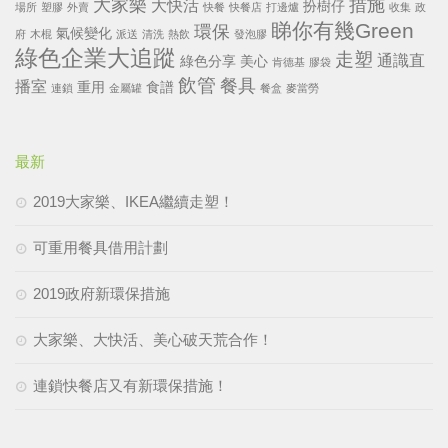
大家樂
措施
大快活
扮樹仔
場所
塑膠
外賣
快餐
快餐店
打邊爐
收集
政
睇你有幾Green
環保
氣候變化
府
木棍
派送
清洗
熱飲
發泡膠
綠色企業大追蹤
走塑
通識直
綠色分享
美心
肯德基
膠袋
飲管
餐具
播室
重用
食譜
連鎖
金屬罐
餐盒
麥當勞
最新
2019大家樂、IKEA繼續走塑！
可重用餐具借用計劃
2019政府新環保措施
大家樂、大快活、美心破天荒合作！
連鎖快餐店又有新環保措施！