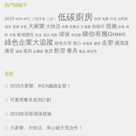
熱門關鍵字
低碳廚房
2019
IKEA
KFC
三指手套
二合一
借用
免費
印花
吉野家
大家樂
措施
大快活
扮樹仔
場所
塑膠
外賣
快餐
快餐店
打邊爐
收集
政
睇你有幾Green
環保
氣候變化
府
木棍
派送
清洗
熱飲
發泡膠
綠色企業大追蹤
走塑
通識直
綠色分享
美心
肯德基
膠袋
飲管
餐具
播室
重用
食譜
連鎖
金屬罐
餐盒
麥當勞
最新
2019大家樂、IKEA繼續走塑！
可重用餐具借用計劃
2019政府新環保措施
大家樂、大快活、美心破天荒合作！