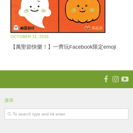
樹仔日記
綠色分享
資助拍攝計劃
OCTOBER 31, 2016
作品欣賞
【萬聖節快樂！】一齊玩Facebook限定emoji
放映會
首映會
計劃詳情
.
搜尋