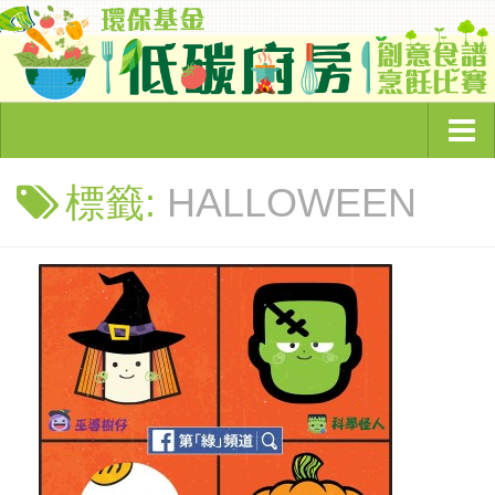
主頁
標籤:
HALLOWEEN
頻道簡介
環保節目
奇怪的環保故事
綠色企業大追蹤
睇你有幾Green
低碳廚房
環保資訊
綠色文章