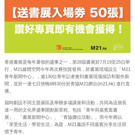
樹仔日記
綠色分享
資助拍攝計劃
作品欣賞
放映會
首映會
香港書展是每年暑假的盛事之一，第
28
屆書展於
7
月
19
至
25
日舉
行，
M21
媒體空間今年再次夥拍貿發局，於書展現場設立「
M21
計劃詳情
青年新聞中心」，逾
130
位青年記者會到書展現場採訪和製作新
聞，並於一連七日傍晚
6
時
30
分於青協
M21
網台
(m21.hk)
進行直
播。
屆時劃設不同主題展區及舉辦多埸講座和活動，共同為這個長
達一周的文化界盛事開創新里程。包括「青年與嘉賓逛書
展」、「書展新聞中心」、「青協攤位活動」。而今年將以
「享受生活・學習生活」為題，
M21
邀請不同嘉賓分享生活習
慣予青年。