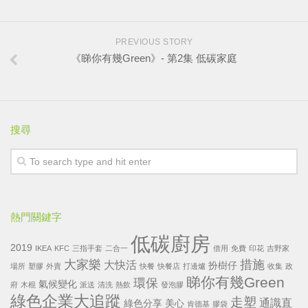
PREVIOUS STORY
《睇你有幾Green》- 第2集 低碳家庭
搜尋
熱門關鍵字
低碳廚房
2019
IKEA
KFC
三指手套
二合一
借用
免費
印花
吉野家
大家樂
措施
大快活
扮樹仔
場所
塑膠
外賣
快餐
快餐店
打邊爐
收集
政
睇你有幾Green
環保
氣候變化
府
木棍
派送
清洗
熱飲
發泡膠
綠色企業大追蹤
走塑
通識直
綠色分享
美心
肯德基
膠袋