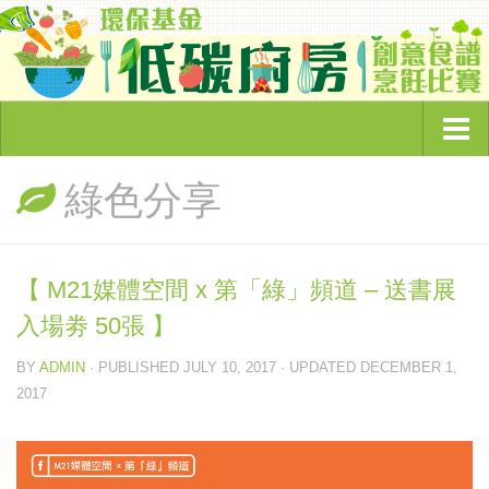
主頁
綠色分享
頻道簡介
環保節目
【 M21媒體空間 x 第「綠」頻道 – 送書展
奇怪的環保故事
入場劵 50張 】
綠色企業大追蹤
BY
ADMIN
· PUBLISHED
JULY 10, 2017
· UPDATED
DECEMBER 1,
睇你有幾Green
2017
低碳廚房
環保資訊
綠色文章