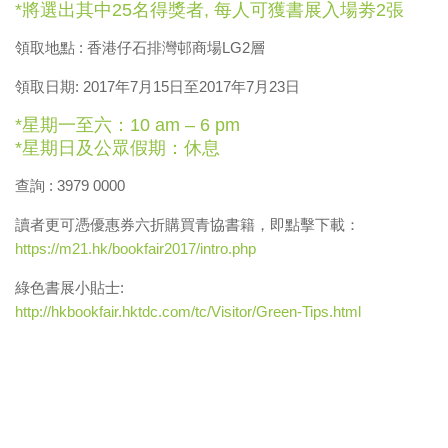
*將選出其中25名得獎者, 每人可獲書展入場劵2張
領取地點
:
香港仔石排灣邨商場
LG2
層
領取日期
: 2017
年
7
月
15
日至
2017
年
7
月
23
日
*星期一至六：10 am – 6 pm
*星期日及公眾假期：休息
查詢 : 3979 0000
讀者更可憑優惠券六折購買青協書籍，即點擊下載：
https://m21.hk/bookfair2017/intro.php
綠色書展小貼士:
http://hkbookfair.hktdc.com/tc/Visitor/Green-Tips.html