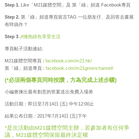
Step 1.
Like
「
M21
媒體空間」及
第「綠」頻道
Facebook
專頁
Step 2.
第「綠」頻道專頁
留言
TAG
一位朋友仔、及回答去書展
有咩搞作？
Step 3 .
#
擁抱綠色享受生活
專頁帖子活動連結:
M21媒體空間專頁 :
facebook.com/m21.hk/
第「綠」頻道專頁 :
facebook.com/m21greenchannel/
(*必須兩個專頁同時按讚，方為完成上述步驟)
小編會揀出最有創意的答案送出免費入場劵
活動日期：即日至
7
月
14
日
(
五
)
中午
12:00
止
結果公布日期：
2017
年
7
月
14
日
(
五
)
下午
*是次活動由M21媒體空間主辦，若參加者有任何爭
議，M21媒體空間保留最終決定權