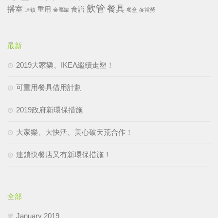
飲管
餐具
播室
重用
食譜
連鎖
金屬罐
餐盒
麥當勞
最新
2019大家樂、IKEA繼續走塑！
可重用餐具借用計劃
2019政府新環保措施
大家樂、大快活、美心破天荒合作！
連鎖快餐店又有新環保措施！
全部
January 2019