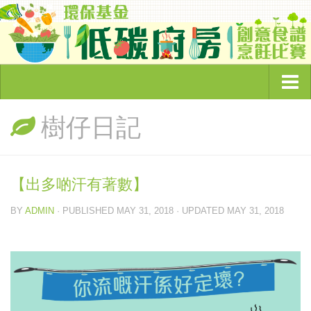
主頁
樹仔日記
頻道簡介
環保節目
【出多啲汗有著數】
奇怪的環保故事
BY
ADMIN
· PUBLISHED
MAY 31, 2018
· UPDATED
MAY 31, 2018
綠色企業大追蹤
睇你有幾Green
低碳廚房
環保資訊
綠色文章