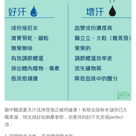
樹仔日記
綠色分享
資助拍攝計劃
作品欣賞
放映會
首映會
計劃詳情
聽中醫講夏天汗流浹背係正確同健康！有助去除秋冬儲存已
久
嘅寒濕，情況就好似焗桑拿咁，但要排到好汗先至係pe
rfect
池：