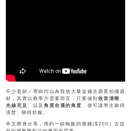
不少老師／導師均以為投放大量金錢去購置拍攝器
材，其實以教學片需要而言，只要做到
收音清晰
、
光線充足
、以及
角度合適的角度
，便可讓學生聽得
清楚、睇得舒服。
本文將會分享，用約一頓晚飯的價錢($200）去提
升拍攝教學影片的畫面的質素。