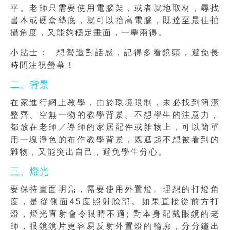
平。老師只需要使用電腦架，或者就地取材，尋找
書本或硬盒墊底，就可以抬高電腦，既達至最佳拍
攝角度，又能夠穩定畫面，一舉兩得。
小貼士： 想營造對話感，記得多看鏡頭，避免長
時間注視螢幕！
二、背景
在家進行網上教學，由於環境限制，未必找到簡潔
整齊、空無一物的教學背景。不想學生的注意力，
都放在老師／導師的家居配件或雜物上，可以簡單
用一塊淨色的布作教學背景，既遮起不想被看到的
雜物，又能突出自己，避免學生分心。
三、燈光
要保持畫面明亮，需要使用外置燈。理想的打燈角
度，是從側面45度照射臉部。如果直接從前方打
燈，燈光直射會令眼睛不適; 對本身配戴眼鏡的老
師，眼鏡鏡片更容易反射外置燈的輪廓，分分鐘出