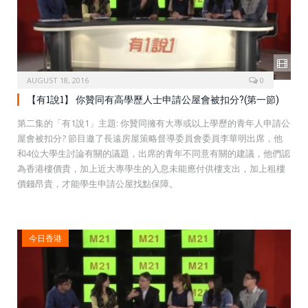
AUGUST 18, 2016
0
【有1說1】 你贊同有高學歷人士申請公屋會被扣分?(第一節)
第二集的「有1說1」主題: 你贊同擁有大專或以上學歷的青年人申請公
屋會被扣分? 節目邀了長遠房屋策略督導委員會委員李華明出席，他
和4位大學生討論有關的議題，出席的青年不同意有關的建議，他們認
為香港樓價貴，加上近大專學生的入息未能應付供樓支出，加上租樓
價錢昂貴，才能學生申請公屋找點保障。
今日香港