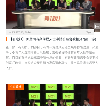
AUGUST 25, 2016
0
【有1說1】 你贊同有高學歷人士申請公屋會被扣分?(第二節)
第二節「有1說1」的節目，有青年質疑政府過去幾年停售居屋、夾屋
等，令青年人置業階梯出現斷層，當樓價貴時便有青年人往申請公
屋。而目前有超過23萬宗申請公屋的個案，有青年建議房委會需要檢
討富戶政策，令超過資產限額的家庭遷出單位，騰出單位讓有需要人
入住。
今日香港