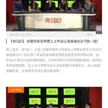
AUGUST 25, 2016
0
【有1說1】 你贊同有高學歷人士申請公屋會被扣分?(第一節)
第二集的「有1說1」主題: 你贊同擁有大專或以上學歷的青年人申請公
屋會被扣分? 節目邀了長遠房屋策略督導委員會委員李華明出席，他
和4位大學生討論有關的議題，出席的青年不同意有關的建議，他們認
為香港樓價貴，加上近大專學生的入息未能應付供樓支出，加上租樓
價錢昂貴，才能學生申請公屋找點保障。
今日香港