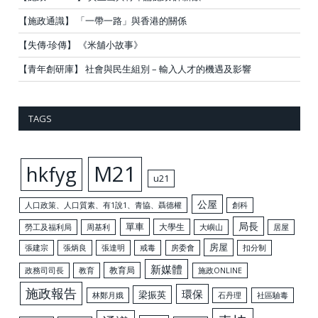
【施政通識】 「一帶一路」與香港的關係
【失傳‧珍傳】 《米舖小故事》
【青年創研庫】 社會與民生組別 – 輸入人才的機遇及影響
TAGS
M21
hkfyg
u21
公屋
人口政策、人口質素、有1說1、青協、聶德權
創科
局長
單車
大學生
勞工及福利局
周基利
大嶼山
居屋
房屋
張建宗
張炳良
張達明
戒毒
房委會
扣分制
新媒體
教育局
政務司司長
教育
施政ONLINE
施政報告
環保
梁振英
林鄭月娥
石丹理
社區驗毒