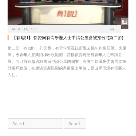
AUGUST 8, 2016
0
【有1說1】 你贊同有高學歷人士申請公屋會被扣分?(第二節)
第二節「有1說1」的節目，有青年質疑政府過去幾年停售居屋、夾屋
等，令青年人置業階梯出現斷層，當樓價貴時便有青年人往申請公
屋。而目前有超過23萬宗申請公屋的個案，有青年建議房委會需要檢
討富戶政策，令超過資產限額的家庭遷出單位，騰出單位讓有需要人
入住。