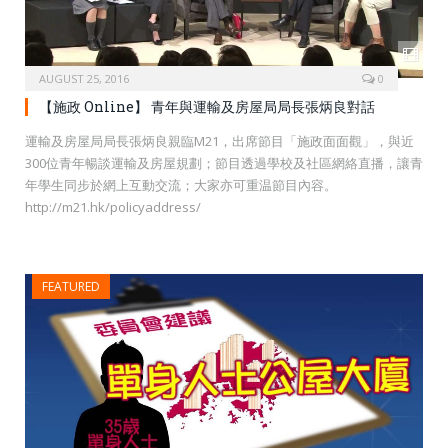
AUGUST 25, 2016
0
【施政 Online】 青年與運輸及房屋局局長張炳良對話
運輸及房屋局局長張炳良親臨M21，出席節目「施政面面觀」，與近
300位青年暢談運輸及房屋規劃；節目透過學校及社區網絡直播，讓青
年學生同步於網上互動交流；大家亦可重温節目內容。
http://m21.hk/policyaddress/
FEATURED