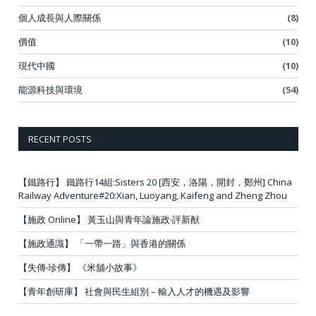
個人成長與人際關係
(8)
價值
(10)
現代中國
(10)
能源科技與環境
(54)
RECENT POSTS
【鐵路行】 鐵路行14組:Sisters 20 [西安，洛陽，開封，鄭州] China
Railway Adventure#20:Xian, Luoyang, Kaifeng and Zheng Zhou
【施政 Online】 黃玉山與青年論施政‧評新猷
【施政通識】 「一帶一路」與香港的關係
【失傳‧珍傳】 《米舖小故事》
【青年創研庫】 社會與民生組別 – 輸入人才的機遇及影響