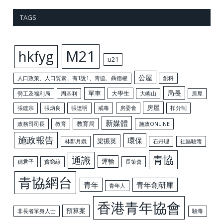
TAGS
M21
hkfyg
u21
公屋
人口政策、人口質素、有1說1、青協、聶德權
創科
局長
單車
大學生
勞工及福利局
周基利
大嶼山
居屋
房屋
張建宗
張炳良
張達明
戒毒
房委會
扣分制
新媒體
教育局
政務司司長
教育
施政ONLINE
施政報告
環保
梁振英
林鄭月娥
石丹理
社區驗毒
青協
通識
運輸
穩君子
貧窮線
長策會
青協網台
青年
青年創研庫
青年人
香港青年協會
預算案
非長者單身人士
驗毒