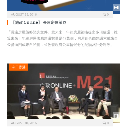
AUGUST 25, 2016
0
【施政 Online】 長遠房屋策略
「長遠房屋策略諮詢文件」就未來十年的房屋策略提出多項建議，推
算未來十年總房屋供應建議數量是47萬個，房屋組合由建議六成來自
公營而四成來自私營，並改善現有公屋輪候冊的配額及計分制等。
今日香港
AUGUST 18, 2016
0