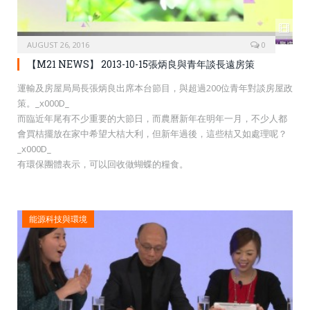
AUGUST 26, 2016
0
【M21 NEWS】 2013-10-15張炳良與青年談長遠房策
運輸及房屋局局長張炳良出席本台節目，與超過200位青年對談房屋政
策。_x000D_
而臨近年尾有不少重要的大節日，而農曆新年在明年一月，不少人都
會買桔擺放在家中希望大桔大利，但新年過後，這些桔又如處理呢？
_x000D_
有環保團體表示，可以回收做蝴蝶的糧食。
能源科技與環境