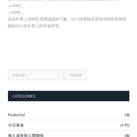
_x000D_
_x000D_
為讓年青人增加對房屋議題的了解，M21請運輸及房屋局局長張炳良
親臨M21與年青人談長遠房策。
CATEGORIES
Featured
(4)
今日香港
(171)
個人成長與人際關係
(8)