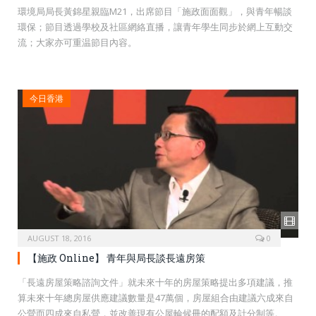
環境局局長黃錦星親臨M21，出席節目「施政面面觀」，與青年暢談
環保；節目透過學校及社區網絡直播，讓青年學生同步於網上互動交
流；大家亦可重温節目內容。
今日香港
AUGUST 18, 2016
0
【施政 Online】 青年與局長談長遠房策
「長遠房屋策略諮詢文件」就未來十年的房屋策略提出多項建議，推
算未來十年總房屋供應建議數量是47萬個，房屋組合由建議六成來自
公營而四成來自私營，並改善現有公屋輪候冊的配額及計分制等。