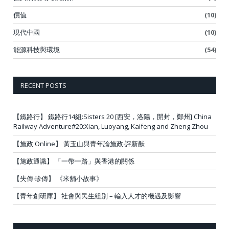
價值
(10)
現代中國
(10)
能源科技與環境
(54)
RECENT POSTS
【鐵路行】 鐵路行14組:Sisters 20 [西安，洛陽，開封，鄭州] China
Railway Adventure#20:Xian, Luoyang, Kaifeng and Zheng Zhou
【施政 Online】 黃玉山與青年論施政‧評新猷
【施政通識】 「一帶一路」與香港的關係
【失傳‧珍傳】 《米舖小故事》
【青年創研庫】 社會與民生組別 – 輸入人才的機遇及影響