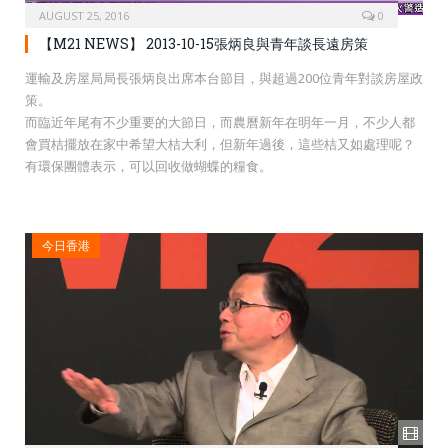
AUGUST 25, 2016
0
【M21 NEWS】 2013-10-15張炳良與青年談長遠房策
運輸及房屋局局長張炳良出席本台節目，與超過200位青年對談房屋政
策。
而臨近年尾有不少重要的大節日，而農曆新年在明年一月，不少人都
會買桔擺放在家中希望大桔大利，但新年過後，這些桔又如處理呢？
有環保團體表示，可以回收做蝴蝶的糧食。
今日香港