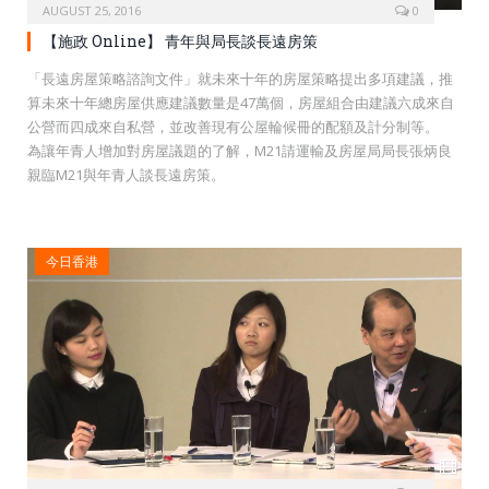
AUGUST 25, 2016
0
【施政 Online】 青年與局長談長遠房策
「長遠房屋策略諮詢文件」就未來十年的房屋策略提出多項建議，推
算未來十年總房屋供應建議數量是47萬個，房屋組合由建議六成來自
公營而四成來自私營，並改善現有公屋輪候冊的配額及計分制等。
為讓年青人增加對房屋議題的了解，M21請運輸及房屋局局長張炳良
親臨M21與年青人談長遠房策。
今日香港