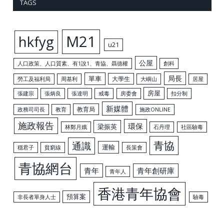
TAGS
M21
hkfyg
u21
公屋
人口政策、人口質素、有1說1、青協、聶德權
創科
局長
單車
大學生
勞工及福利局
周基利
大嶼山
居屋
房屋
張建宗
張炳良
張達明
戒毒
房委會
扣分制
新媒體
教育局
政務司司長
教育
施政ONLINE
施政報告
環保
梁振英
林鄭月娥
石丹理
社區驗毒
青協
通識
運輸
穩君子
貧窮線
長策會
青協網台
青年
青年創研庫
青年人
香港青年協會
預算案
非長者單身人士
驗毒