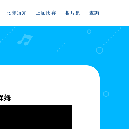
比賽須知
上屆比賽
相片集
查詢
褓姆