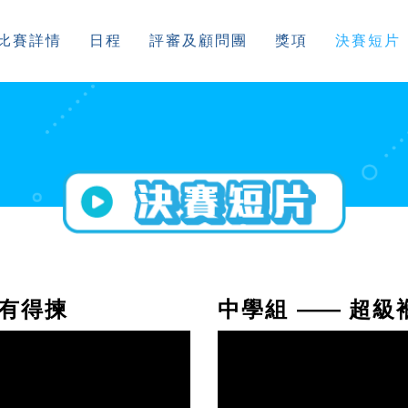
比賽詳情
日程
評審及顧問團
獎項
決賽短片
有得揀
中學組
——
超級