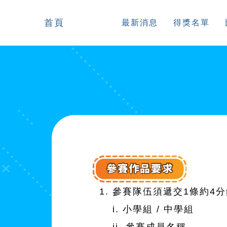
首頁
最新消息
得獎名單
參賽隊伍須遞交1條約4分
i. 小學組 / 中學組