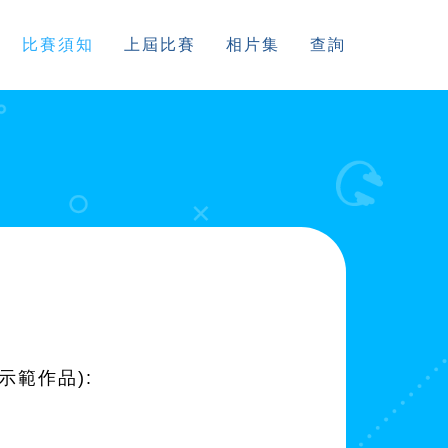
比賽須知
上屆比賽
相片集
查詢
範作品):