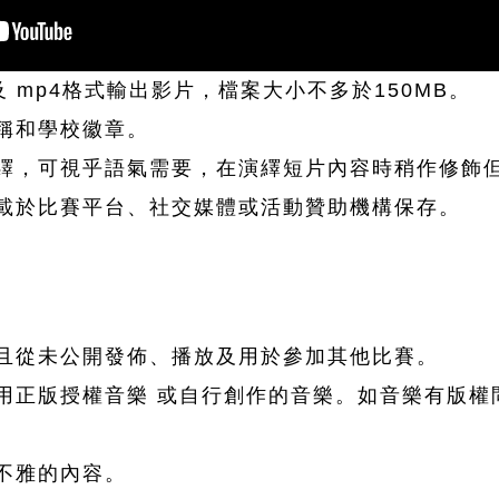
 及 mp4格式輸出影片，檔案大小不多於150MB。
稱和學校徽章。
繹，可視乎語氣需要，在演繹短片內容時稍作修飾
載於比賽平台、社交媒體或活動贊助機構保存。
且從未公開發佈、播放及用於參加其他比賽。
用正版授權音樂 或自行創作的音樂。如音樂有版權
不雅的內容。