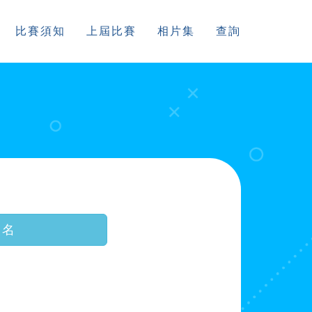
比賽須知
上屆比賽
相片集
查詢
報名