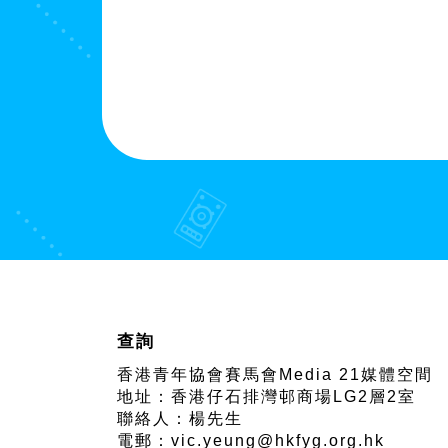
查詢
香港青年協會賽馬會
Media 21媒體空間
地址：香港仔石排灣邨商場LG2層2室
聯絡人：楊先生
電郵：
vic.yeung@hkfyg.org.hk