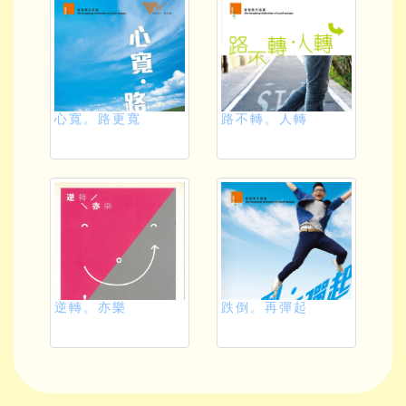
心寬。路更寬
路不轉。人轉
逆轉。亦樂
跌倒。再彈起