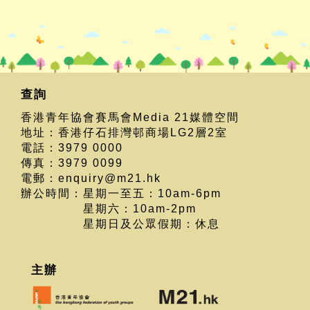
查詢
香港青年協會賽馬會
Media 21媒體空間
地址：香港仔石排灣邨商場LG2層2室
電話：3979 0000
傳真：3979 0099
電郵：
enquiry@m21.hk
辦公時間：星期一至五：10am-6pm
星期六：10am-2pm
星期日及公眾假期：休息
主辦