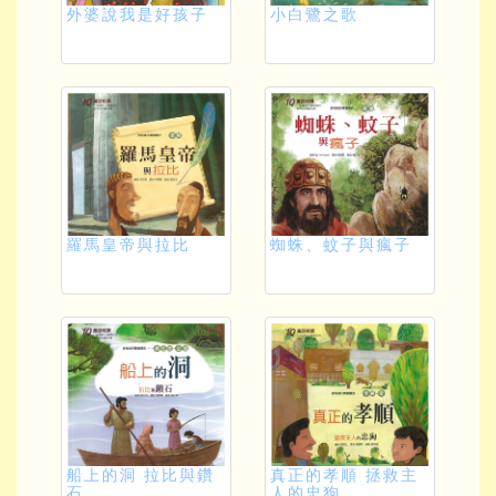
外婆說我是好孩子
小白鷺之歌
羅馬皇帝與拉比
蜘蛛、蚊子與瘋子
船上的洞 拉比與鑽
真正的孝順 拯救主
石
人的忠狗