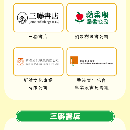
三聯書店
蘋果樹圖書公司
新雅文化事業
香港青年協會
有限公司
專業叢書統籌組