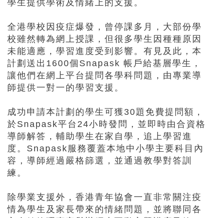
學生提供學術及情緒上的支援。
全港學校因疫症爆發，曾停課多月，大部份學
校雖然轉為網上授課，但很多學生因種種原因
未能適應，學習進度受到影響。有見及此，本
計劃送出1600個Snapask 帳戶給基層學生，
讓他們在網上平台提問各學科問題，由專業導
師提供一對一的學習支援。
成功申請本計劃的學生可獲30題免費提問額，
於Snapask平台24小時發問，並即時由合資格
導師解答，輔助學生在家自學，追上學習進
度。Snapask服務覆蓋本地中小學主要科目內
容，導師經過嚴格篩選，並通過教學對答訓
練。
除學業支援外，香港青年協會一直非常關注疫
情為學生及家長帶來的情緒問題，並將聯同各