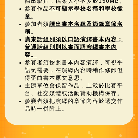
輸出影片，檔案大小不多於150MB。
參賽作品
不可顯示學校名稱和學校徽
章
。
參加者須
讀出書本名稱及節錄章節名
稱
。
廣東話組別須以口語演繹書本內容；
普通話組別則以書面語演繹書本內
容。
參賽者須按照書本內容演繹，可視乎
語氣需要，在演繹內容時稍作修飾但
得歪曲書本原文意思。
主辦單位會保留作品，上載於比賽平
台、社交媒體或活動贊助機構保存。
參賽者須把演繹的章節內容於遞交作
品時一併附上。