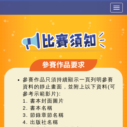
Togg
navig
參賽作品只須持續顯示一頁列明參賽
資料的靜止畫面，並附上以下資料(可
參考示範影片):
1. 書本封面圖片
2. 書本名稱
3. 節錄章節名稱
4. 出版社名稱