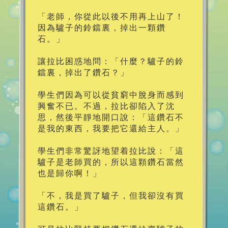
「老師，你從此以後不用再上山了！
因為驢子的鈴鐺裏，掉出一顆鑽
石。」
讓拉比困惑地問：「什麼？驢子的鈴
鐺裏，掉出了鑽石？」
學生們因為可以從貧窮中脫身而感到
興奮不已。不過，拉比卻陷入了沈
思，然後平靜地開口說：「這鑽石不
是我的東西，我要把它還給主人。」
學生們非常驚訝地望着拉比說：「這
驢子是老師買的，所以這顆鑽石當然
也是歸你啊！」
「不，我是買了驢子，但我卻沒有買
這鑽石。」