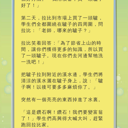
好了！」
第二天，拉比到市場上買了一頭驢，
學生們全都圍繞在驢子的四周圍，問
拉比：「老師，哪來的驢子？」
拉比笑着回答 :「為了節省上山的時
間，讓你們獲得更多的知識，所以買
了一頭驢子。現在你們去河邊幫牠洗
一洗吧！」
把驢子拉到附近的溪水邊，學生們將
清涼的溪水灑在驢子身上，說：「驢
子啊！以後可要多多麻煩你了。」
突然有一個亮亮的東西掉進了水裏。
「這是鑽石啊！鑽石！我們要變富翁
了！」學生們高興得大喊大叫，趕緊
跑回拉比家。